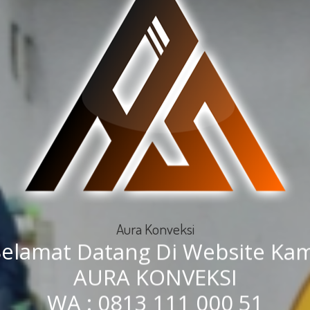
Aura Konveksi
Selamat Datang Di Website Kam
AURA KONVEKSI
WA : 0813 111 000 51