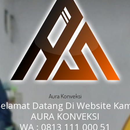
Aura Konveksi
Selamat Datang Di Website Kam
AURA KONVEKSI
WA : 0813 111 000 51