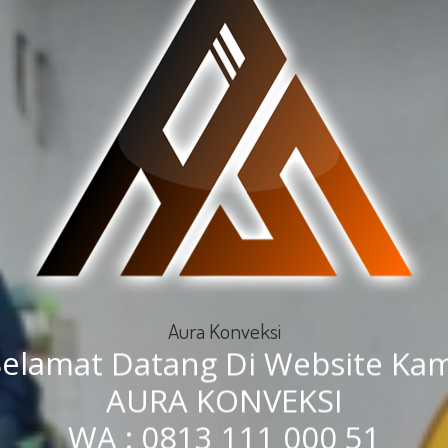
Aura Konveksi
Selamat Datang Di Website Kam
AURA KONVEKSI
WA : 0813 111 000 51