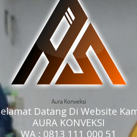
Aura Konveksi
Selamat Datang Di Website Kam
AURA KONVEKSI
WA : 0813 111 000 51