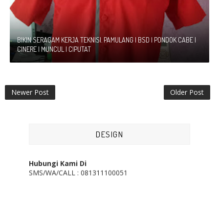
BIKIN SERAGAM KERJA TEKNISI. PAMULANG | BSD | PONDOK CABE |
CINERE | MUNCUL | CIPUTAT
Newer Post
Older Post
Kami Cv. Au-ra Jaya melayani pesan antar.
Syarat :
1. Min. Order 20 Lusin
2. Lokasi terjangkau bagi kami
DESIGN
3. Jika memang lokasi anda jauh akan kena charge
sesuai kebutuhan akomodasi
Hubungi Kami Di
SMS/WA/CALL : 081311100051