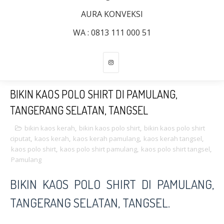
AURA KONVEKSI
WA : 0813 111 000 51
BIKIN KAOS POLO SHIRT DI PAMULANG,
TANGERANG SELATAN, TANGSEL
bikin kaos kerah
,
bikin kaos polo shirt
,
bikin kaos polo shirt
ciputat
,
kaos kerah
,
kaos kerah pamulang
,
kaos kerah tangsel
,
kaos polo shirt
,
kaos polo shirt pamulang
,
kaos polo shirt tangsel
,
Pamulang
BIKIN KAOS POLO SHIRT DI PAMULANG,
TANGERANG SELATAN, TANGSEL.